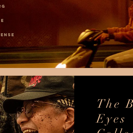
RG
GE
NENSE
The 
Eyes