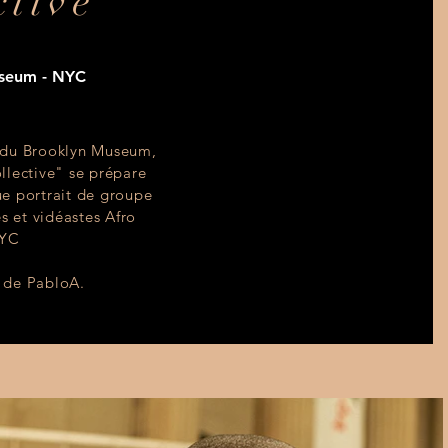
ctive
seum - NYC
s du Brooklyn Museum,
ollective" se prépare
ue portrait de groupe
 et vidéastes Afro
NYC
e de PabloA.