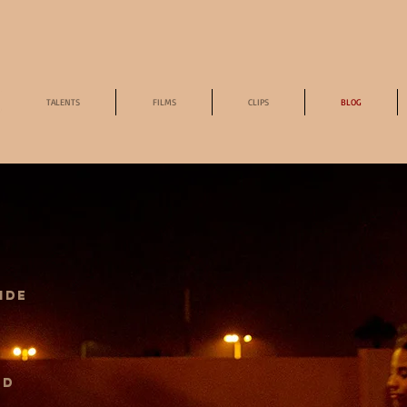
TALENTS
FILMS
CLIPS
BLOG
H
ide
ND