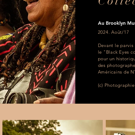
Colle
Au Brooklyn Mu
2024. Août/17
Devant le parvi
le "Black Eyes c
pour un historiq
des photographes
Américains de 
(c) Photographi