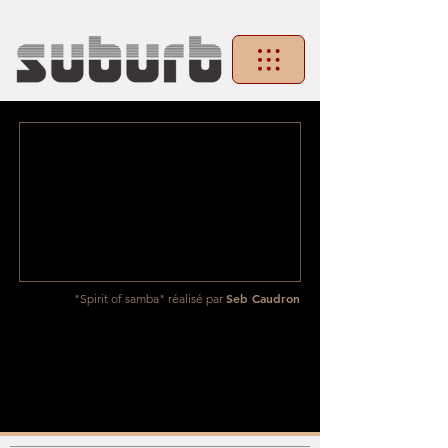
Seb Caudron
"Spirit of samba" réalisé par